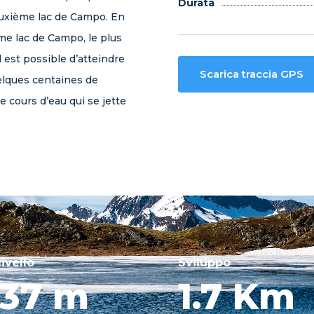
Durata
euxième lac de Campo. En
me lac de Campo, le plus
l est possible d’atteindre
Scarica traccia GPS
uelques centaines de
e cours d’eau qui se jette
livello
Sviluppo
237 m
1.7 Km