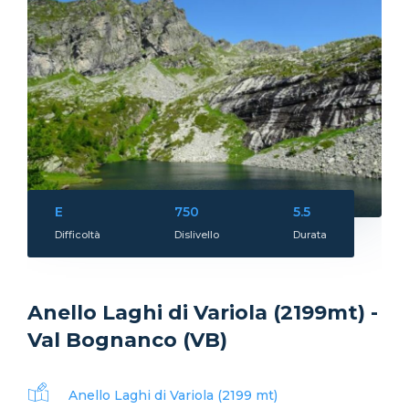
E
750
5.5
Difficoltà
Dislivello
Durata
Anello Laghi di Variola (2199mt) -
Val Bognanco (VB)
Anello Laghi di Variola (2199 mt)