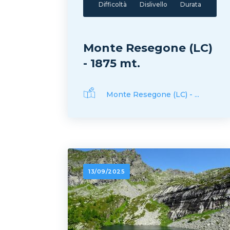
Difficoltà
Dislivello
Durata
Monte Resegone (LC)
- 1875 mt.
Monte Resegone (LC) - ...
13/09/2025