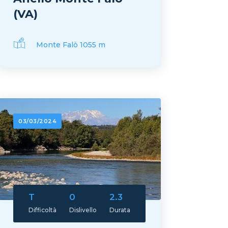
(VA)
Monte Falò 1055 m
03/03/2024
T
0
2.3
Difficoltà
Dislivello
Durata