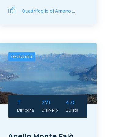
Quadrifoglio di Ameno ...
13/05/2023
T
271
4.0
Difficoltà
Dislivello
Durata
Anello Monte Falò