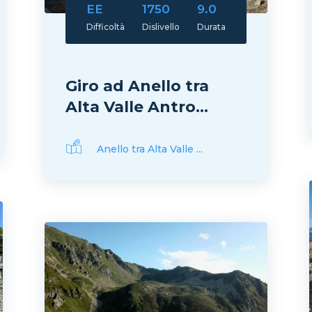
EE
1750
9.0
Difficoltà
Dislivello
Durata
Giro ad Anello tra
Alta Valle Antro...
Anello tra Alta Valle ...