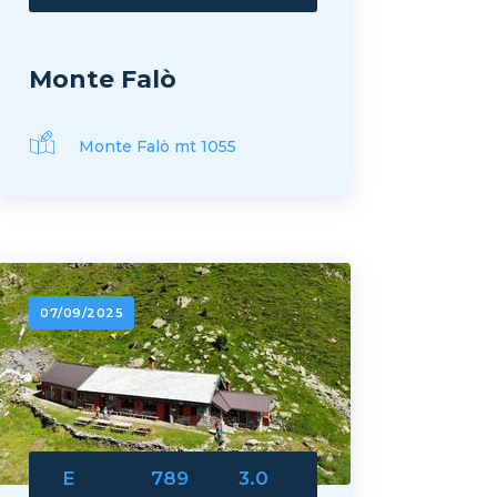
Monte Falò
Monte Falò mt 1055
07/09/2025
E
789
3.0