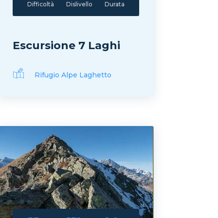
Difficoltà
Dislivello
Durata
Escursione 7 Laghi
Rifugio Alpe Laghetto