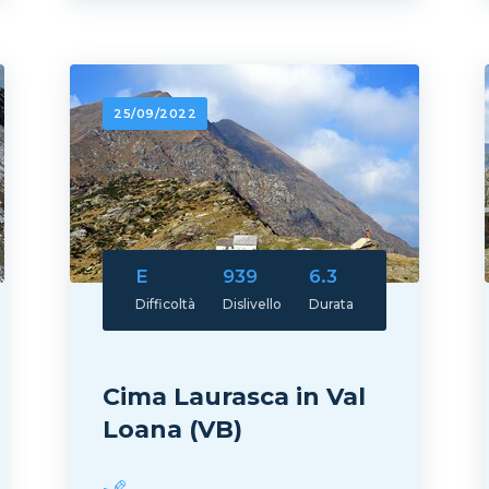
25/09/2022
E
939
6.3
Difficoltà
Dislivello
Durata
Cima Laurasca in Val
Loana (VB)