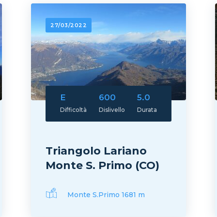
27/03/2022
E
600
5.0
Difficoltà
Dislivello
Durata
Triangolo Lariano
Monte S. Primo (CO)
Monte S.Primo 1681 m