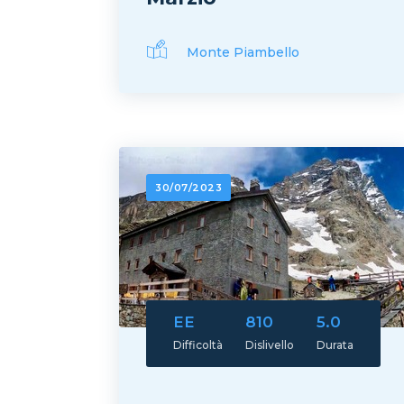
Monte Piambello
30/07/2023
EE
810
5.0
Difficoltà
Dislivello
Durata