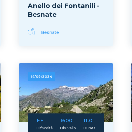
Anello dei Fontanili -
Besnate
Besnate
14/09/2024
EE
1600
11.0
Difficoltà
Dislivello
Durata