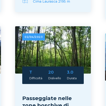
Cima Laurasca 2195 m
02/04/2023
T
20
3.0
Difficoltà
Dislivello
Durata
Passeggiate nelle
zone boschive di ...