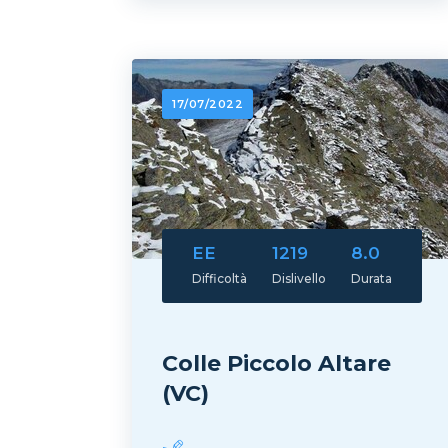
17/07/2022
EE
1219
8.0
Difficoltà
Dislivello
Durata
Colle Piccolo Altare
(VC)