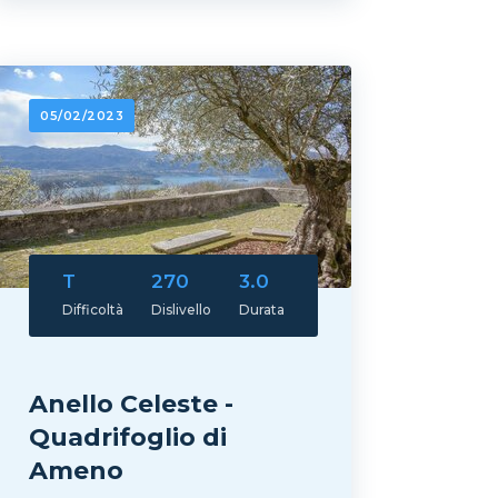
05/02/2023
T
270
3.0
Difficoltà
Dislivello
Durata
Anello Celeste -
Quadrifoglio di
Ameno