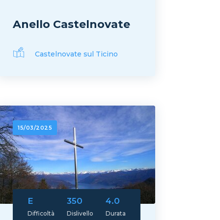
Anello Castelnovate
Castelnovate sul Ticino
15/03/2025
E
350
4.0
Difficoltà
Dislivello
Durata