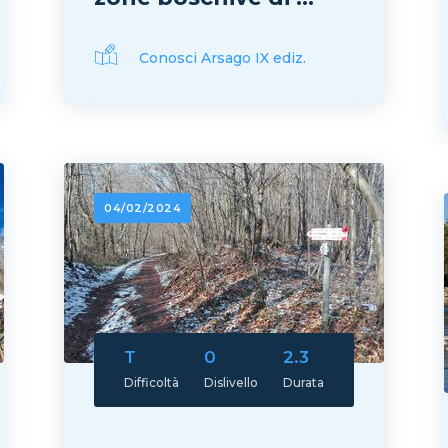
Conosci Arsago IX ediz.
04/02/2024
T
0
2.3
Difficoltà
Dislivello
Durata