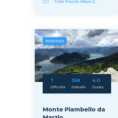
Colle Piccolo Altare 2...
19/03/2023
T
358
4.0
Difficoltà
Dislivello
Durata
Monte Piambello da
Marzio