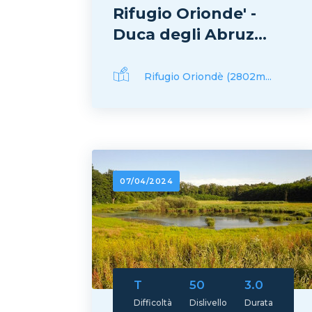
Rifugio Orionde' -
Duca degli Abruz...
Rifugio Oriondè (2802m...
07/04/2024
T
50
3.0
Difficoltà
Dislivello
Durata