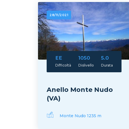
28/11/2021
EE
1050
5.0
Difficoltà
Dislivello
Durata
Anello Monte Nudo
(VA)
Monte Nudo 1235 m