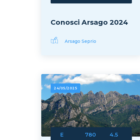
Conosci Arsago 2024
Arsago Seprio
24/05/2025
E
780
4.5