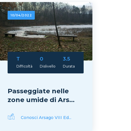
10/04/2022
T
0
3.5
Difficoltà
Dislivello
Durata
Passeggiate nelle
zone umide di Ars...
Conosci Arsago VIII Ed...