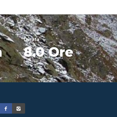
Durata
m
8.0 Ore