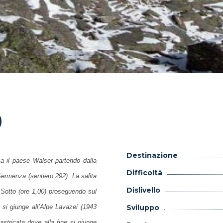
)
Destinazione
a il paese Walser partendo dalla
Difficoltà
 Sermenza (sentiero 292). La salita
Dislivello
i Sotto (ore 1,00) proseguendo sul
 si giunge all’Alpe Lavazei (1943
Sviluppo
astricata dove alla fine si giunge