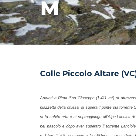
M
Colle Piccolo Altare (VC
Arrivati a Rima San Giuseppe (1.411 mt) si attravers
piazzetta della chiesa, si supera il ponte sul torrente
si fa subito erta e si sopraggiunge all’Alpe Lancioli d
bel pascolo e dopo aver superato il torrente Lanciole
mt) (ore 1,30), si prende a Nord/Ovest la mulattiera l