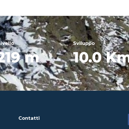
livello
Sviluppo
219 m
10.0 K
Contatti