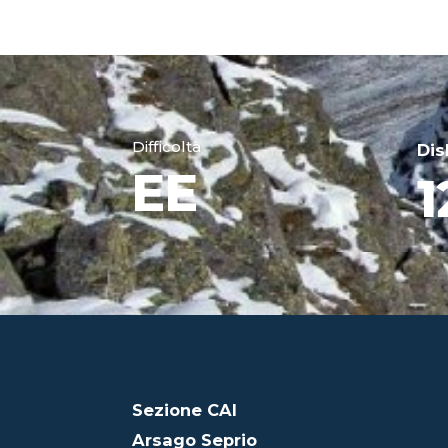
Difficoltà
Dis
EE
1
Sezione CAI
Arsago Seprio