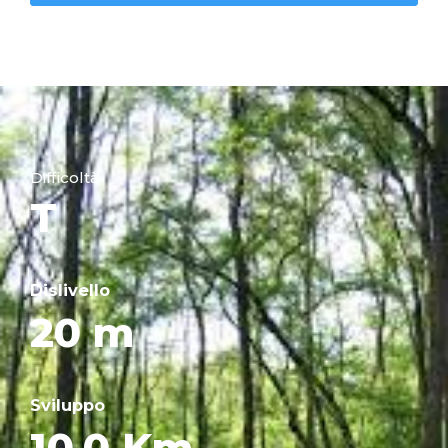
Difficoltà
T
Dislivello
20 m
Sviluppo
10.0 Km