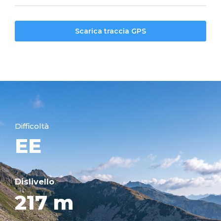
Scarica traccia GPS
Difficoltà
EE
Dislivello
217 m