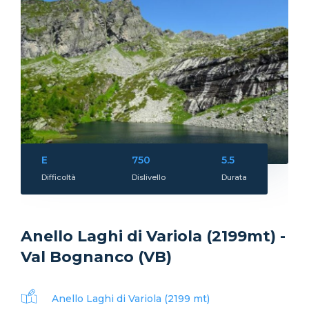
E
750
5.5
Difficoltà
Dislivello
Durata
Anello Laghi di Variola (2199mt) -
Val Bognanco (VB)
Anello Laghi di Variola (2199 mt)