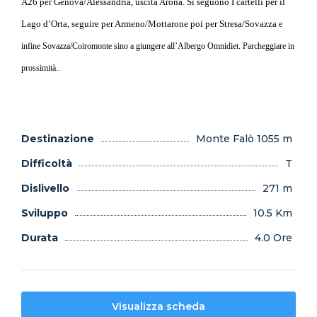
A26 per Genova/Alessandria, uscita Arona. Si seguono I cartelli per il
Lago d’Orta, seguire per Armeno/Mottarone poi per Stresa/Sovazza
e
infine Sovazza/Coiromonte sino a giungere all’Albergo Omnidiet. Parcheggiare in
prossimità..
Destinazione
Monte Falò 1055 m
Difficoltà
T
Dislivello
271 m
Sviluppo
10.5 Km
Durata
4.0 Ore
Visualizza scheda