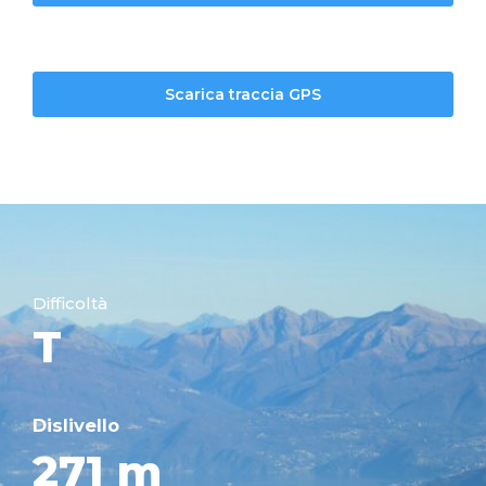
Scarica traccia GPS
Difficoltà
T
Dislivello
271 m