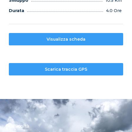
Sviluppo
10.5 Km
Durata
4.0 Ore
Visualizza scheda
Scarica traccia GPS
Difficoltà