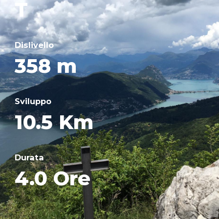
T
Dislivello
358 m
Sviluppo
10.5 Km
Durata
4.0 Ore