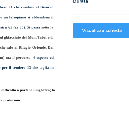
Durata
ntiero 11 che conduce al Bivacco
su un falsopiano si abbandona il
estra 65 (ex 35). Si passa
sotto la
Visualizza scheda
ul ghiacciaio del Mont Tabel e di
 che sale al Rifugio Oriondè. Dal
20m) ma il percorso
è esposto ed
 per il sentiero 13 che taglia in
 difficoltà a parte la lunghezza; la
za protezioni