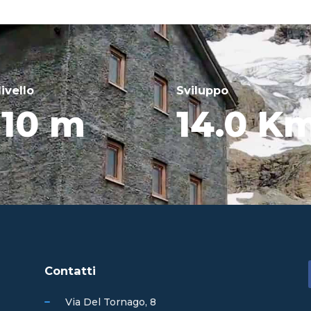
livello
Sviluppo
10 m
14.0 K
Contatti
Via Del Tornago, 8