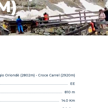
M)
gio Oriondè (2802m) - Croce Carrel (2920m)
EE
810 m
14.0 Km