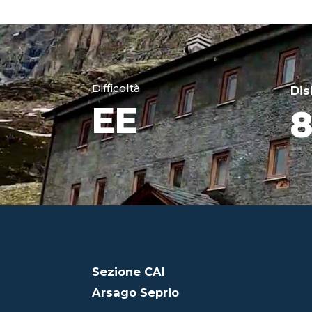
Difficoltà
Dis
EE
8
Sezione CAI
Arsago Seprio