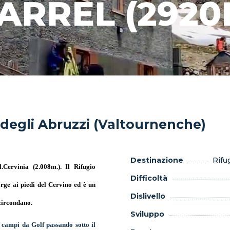
ARREL (2920
 degli Abruzzi (Valtournenche)
Destinazione
Rifu
.Cervinia (2.008m.). Il Rifugio
Difficoltà
orge ai piedi del Cervino ed è un
Dislivello
 circondano.
Sviluppo
i campi da Golf passando sotto il