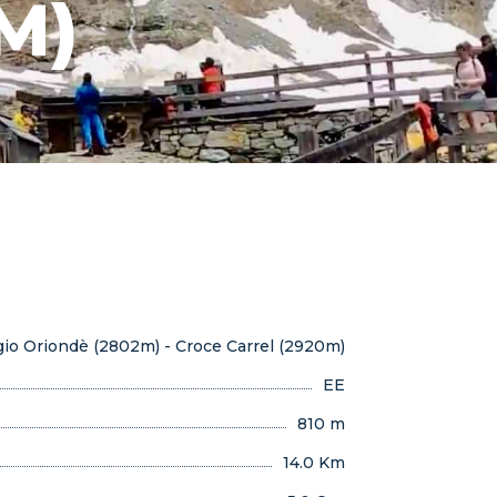
M)
gio Oriondè (2802m) - Croce Carrel (2920m)
EE
810 m
14.0 Km