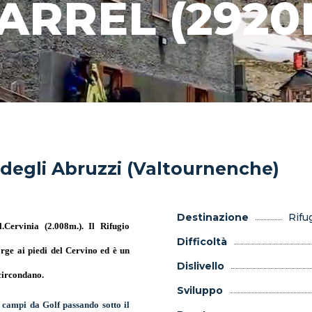
ARREL (2920
 degli Abruzzi (Valtournenche)
Destinazione
Rifu
.Cervinia (2.008m.). Il Rifugio
Difficoltà
orge ai piedi del Cervino ed è un
Dislivello
 circondano.
Sviluppo
i campi da Golf passando sotto il