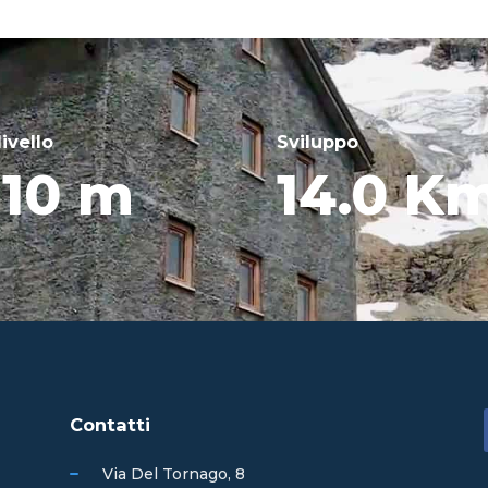
livello
Sviluppo
10 m
14.0 K
Contatti
Via Del Tornago, 8