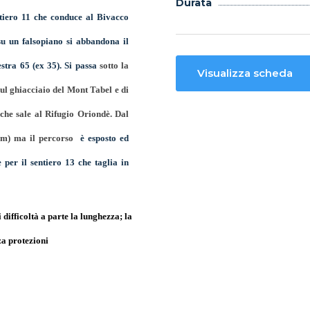
Durata
ntiero 11 che conduce al Bivacco
su un falsopiano si abbandona il
estra 65 (ex 35). Si passa
sotto la
Visualizza scheda
ul ghiacciaio del Mont Tabel e di
 che sale al Rifugio Oriondè. Dal
20m) ma il percorso
è esposto ed
 per il sentiero 13 che taglia in
 difficoltà a parte la lunghezza; la
za protezioni