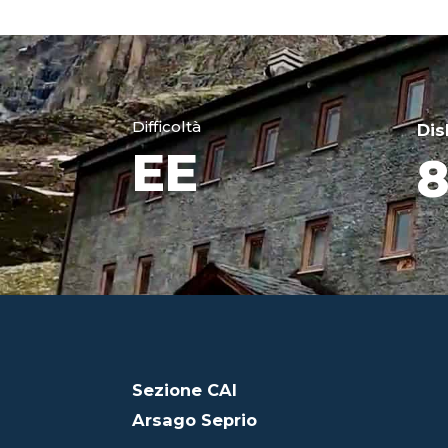
Difficoltà
Dis
EE
8
Sezione CAI
Arsago Seprio